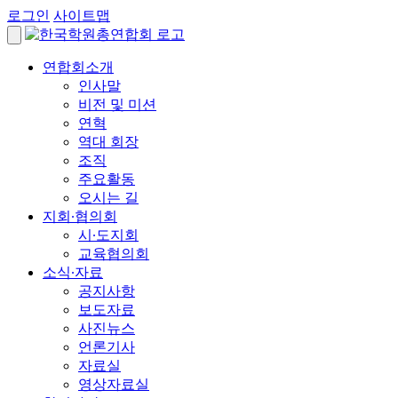
로그인
사이트맵
연합회소개
인사말
비전 및 미션
연혁
역대 회장
조직
주요활동
오시는 길
지회∙협의회
시∙도지회
교육협의회
소식∙자료
공지사항
보도자료
사진뉴스
언론기사
자료실
영상자료실