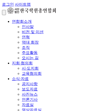
로그인
사이트맵
연합회소개
인사말
비전 및 미션
연혁
역대 회장
조직
주요활동
오시는 길
지회∙협의회
시∙도지회
교육협의회
소식∙자료
공지사항
보도자료
사진뉴스
언론기사
자료실
영상자료실