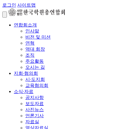
로그인
사이트맵
연합회소개
인사말
비전 및 미션
연혁
역대 회장
조직
주요활동
오시는 길
지회∙협의회
시∙도지회
교육협의회
소식∙자료
공지사항
보도자료
사진뉴스
언론기사
자료실
영상자료실