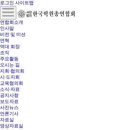
로그인
사이트맵
연합회소개
인사말
비전 및 미션
연혁
역대 회장
조직
주요활동
오시는 길
지회∙협의회
시∙도지회
교육협의회
소식∙자료
공지사항
보도자료
사진뉴스
언론기사
자료실
영상자료실