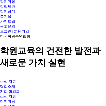
참여마당
정책제안
참여하기
복지몰
사이트맵
광고문의
로그인 | 회원가입
한국학원총연합회
학원교육의 건전한 발전과
새로운 가치 실현
소식∙자료
협회소개
지회∙협의회
소식∙자료
참여마당