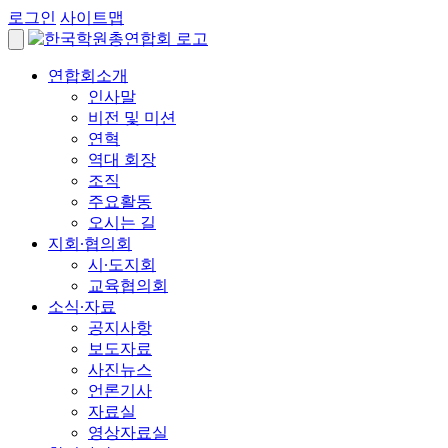
로그인
사이트맵
연합회소개
인사말
비전 및 미션
연혁
역대 회장
조직
주요활동
오시는 길
지회∙협의회
시∙도지회
교육협의회
소식∙자료
공지사항
보도자료
사진뉴스
언론기사
자료실
영상자료실