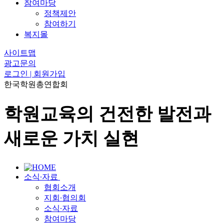
참여마당
정책제안
참여하기
복지몰
사이트맵
광고문의
로그인 | 회원가입
한국학원총연합회
학원교육의 건전한 발전과
새로운 가치 실현
소식∙자료
협회소개
지회∙협의회
소식∙자료
참여마당