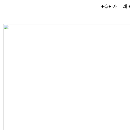
♠♤♠ 아 래 