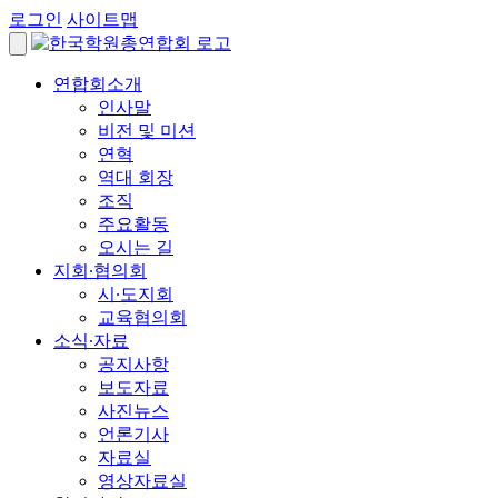
로그인
사이트맵
연합회소개
인사말
비전 및 미션
연혁
역대 회장
조직
주요활동
오시는 길
지회∙협의회
시∙도지회
교육협의회
소식∙자료
공지사항
보도자료
사진뉴스
언론기사
자료실
영상자료실