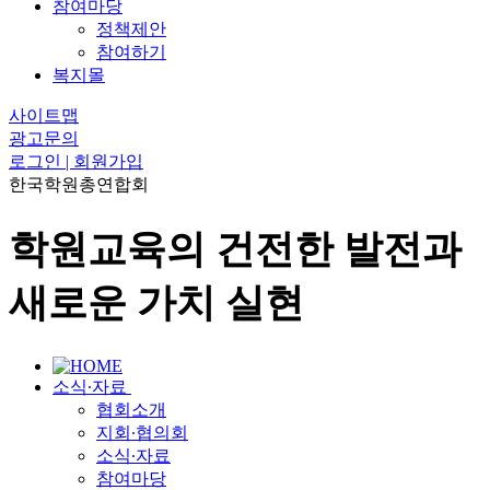
참여마당
정책제안
참여하기
복지몰
사이트맵
광고문의
로그인 | 회원가입
한국학원총연합회
학원교육의 건전한 발전과
새로운 가치 실현
소식∙자료
협회소개
지회∙협의회
소식∙자료
참여마당