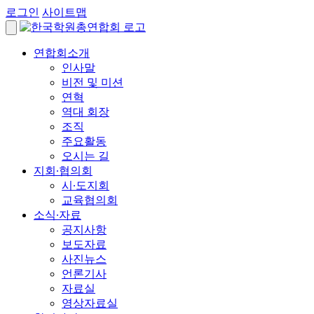
로그인
사이트맵
연합회소개
인사말
비전 및 미션
연혁
역대 회장
조직
주요활동
오시는 길
지회∙협의회
시∙도지회
교육협의회
소식∙자료
공지사항
보도자료
사진뉴스
언론기사
자료실
영상자료실