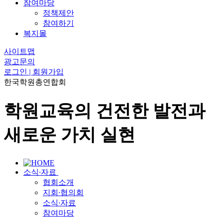
참여마당
정책제안
참여하기
복지몰
사이트맵
광고문의
로그인 | 회원가입
한국학원총연합회
학원교육의 건전한 발전과
새로운 가치 실현
소식∙자료
협회소개
지회∙협의회
소식∙자료
참여마당