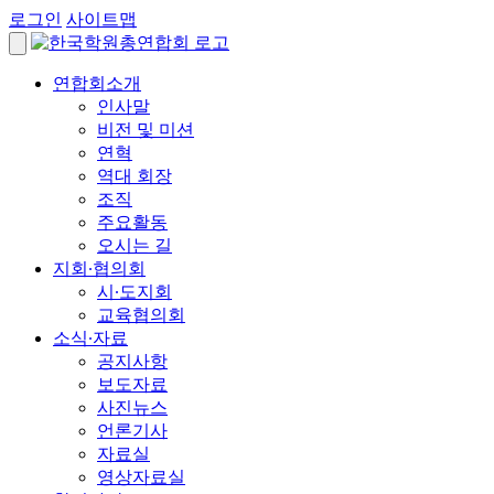
로그인
사이트맵
연합회소개
인사말
비전 및 미션
연혁
역대 회장
조직
주요활동
오시는 길
지회∙협의회
시∙도지회
교육협의회
소식∙자료
공지사항
보도자료
사진뉴스
언론기사
자료실
영상자료실