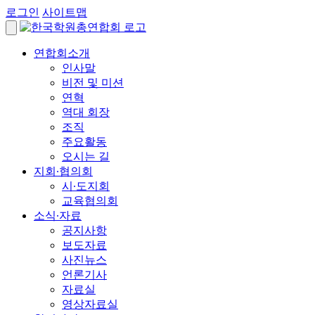
로그인
사이트맵
연합회소개
인사말
비전 및 미션
연혁
역대 회장
조직
주요활동
오시는 길
지회∙협의회
시∙도지회
교육협의회
소식∙자료
공지사항
보도자료
사진뉴스
언론기사
자료실
영상자료실