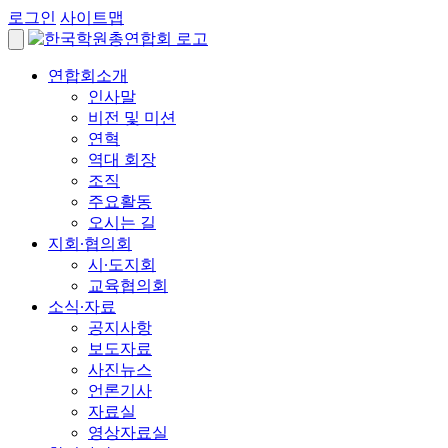
로그인
사이트맵
연합회소개
인사말
비전 및 미션
연혁
역대 회장
조직
주요활동
오시는 길
지회∙협의회
시∙도지회
교육협의회
소식∙자료
공지사항
보도자료
사진뉴스
언론기사
자료실
영상자료실