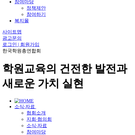
참여마당
정책제안
참여하기
복지몰
사이트맵
광고문의
로그인 | 회원가입
한국학원총연합회
학원교육의 건전한 발전과
새로운 가치 실현
소식∙자료
협회소개
지회∙협의회
소식∙자료
참여마당