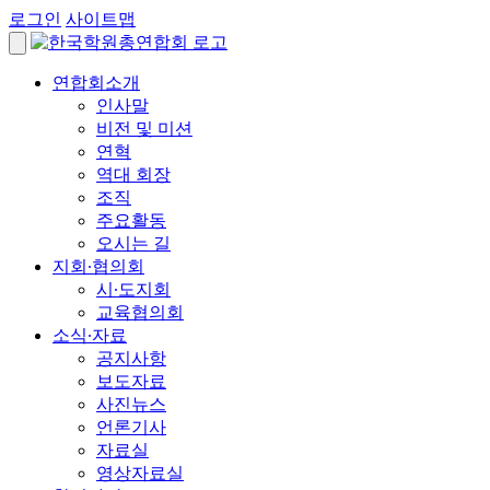
로그인
사이트맵
연합회소개
인사말
비전 및 미션
연혁
역대 회장
조직
주요활동
오시는 길
지회∙협의회
시∙도지회
교육협의회
소식∙자료
공지사항
보도자료
사진뉴스
언론기사
자료실
영상자료실