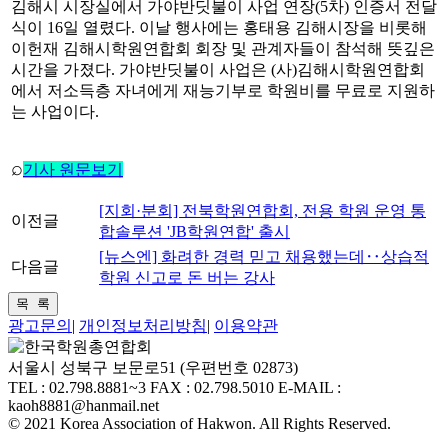
김해시 시장실에서 가야반딧불이 사업 연장(5차) 인증서 전달
식이 16일 열렸다. 이날 행사에는 홍태용 김해시장을 비롯해
이헌재 김해시학원연합회 회장 및 관계자들이 참석해 뜻깊은
시간을 가졌다. 가야반딧불이 사업은 (사)김해시학원연합회
에서 저소득층 자녀에게 재능기부로 학원비를 무료로 지원하
는 사업이다.
⌕
기사 원문보기
[지회·분회] 전북학원연합회, 전용 학원 운영 통
이전글
합솔루션 'JB학원연합' 출시
[뉴스엔] 화려한 경력 믿고 채용했는데‥상습적
다음글
학원 신고로 돈 버는 강사
광고문의
|
개인정보처리방침
|
이용약관
서울시 성북구 보문로51 (우편번호 02873)
TEL : 02.798.8881~3 FAX : 02.798.5010 E-MAIL :
kaoh8881@hanmail.net
© 2021 Korea Association of Hakwon. All Rights Reserved.