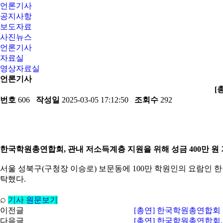
언론기사
공지사항
보도자료
사진뉴스
언론기사
자료실
영상자료실
언론기사
[
번호
606
작성일
2025-03-05 17:12:50
조회수
292
한국학원총연합회, 관내 저소득계층 지원을 위해 성금 400만 원 
서울 성북구(구청장 이승로) 보문동에 100만 학원인의 요람인 한
탁했다.
⌕
기사 원문보기
이전글
[총연] 한국학원총연합회 회
다음글
[총연] 한국학원총연합회,