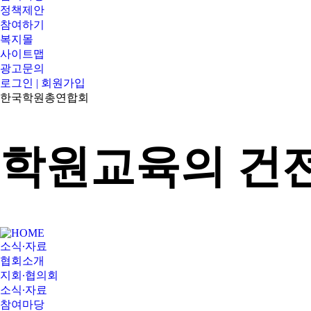
정책제안
참여하기
복지몰
사이트맵
광고문의
로그인 | 회원가입
한국학원총연합회
학원교육의 건전
소식∙자료
협회소개
지회∙협의회
소식∙자료
참여마당