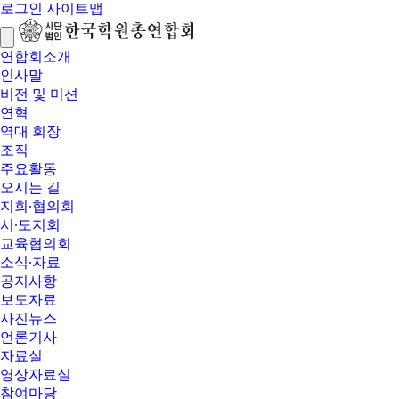
로그인
사이트맵
연합회소개
인사말
비전 및 미션
연혁
역대 회장
조직
주요활동
오시는 길
지회∙협의회
시∙도지회
교육협의회
소식∙자료
공지사항
보도자료
사진뉴스
언론기사
자료실
영상자료실
참여마당