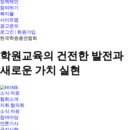
정책제안
참여하기
복지몰
사이트맵
광고문의
로그인 | 회원가입
한국학원총연합회
학원교육의 건전한 발전과
새로운 가치 실현
소식∙자료
협회소개
지회∙협의회
소식∙자료
참여마당
언론기사
공지사항