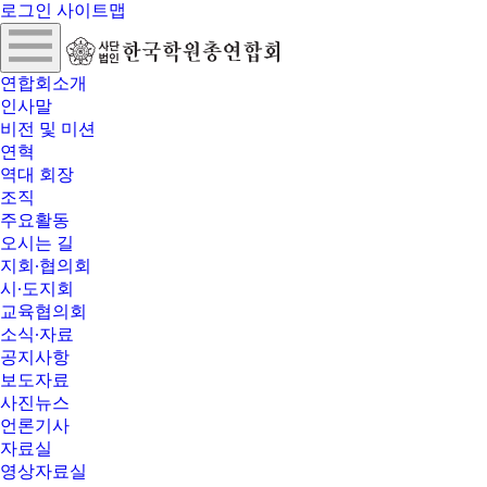
로그인
사이트맵
연합회소개
인사말
비전 및 미션
연혁
역대 회장
조직
주요활동
오시는 길
지회∙협의회
시∙도지회
교육협의회
소식∙자료
공지사항
보도자료
사진뉴스
언론기사
자료실
영상자료실