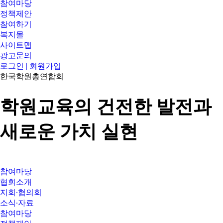
참여마당
정책제안
참여하기
복지몰
사이트맵
광고문의
로그인 | 회원가입
한국학원총연합회
학원교육의 건전한 발전과
새로운 가치 실현
참여마당
협회소개
지회∙협의회
소식∙자료
참여마당