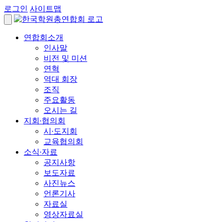
로그인
사이트맵
연합회소개
인사말
비전 및 미션
연혁
역대 회장
조직
주요활동
오시는 길
지회∙협의회
시∙도지회
교육협의회
소식∙자료
공지사항
보도자료
사진뉴스
언론기사
자료실
영상자료실