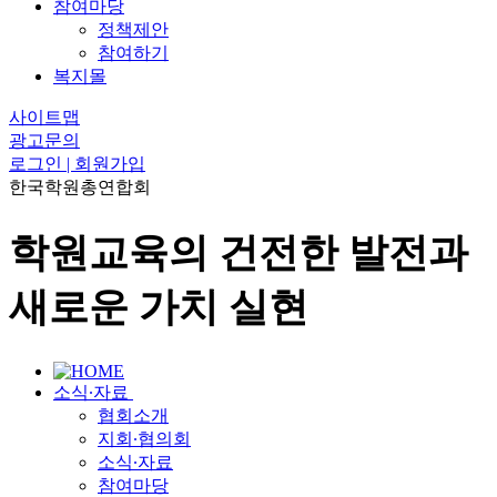
참여마당
정책제안
참여하기
복지몰
사이트맵
광고문의
로그인 | 회원가입
한국학원총연합회
학원교육의 건전한 발전과
새로운 가치 실현
소식∙자료
협회소개
지회∙협의회
소식∙자료
참여마당