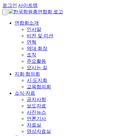
로그인
사이트맵
연합회소개
인사말
비전 및 미션
연혁
역대 회장
조직
주요활동
오시는 길
지회∙협의회
시∙도지회
교육협의회
소식∙자료
공지사항
보도자료
사진뉴스
언론기사
자료실
영상자료실