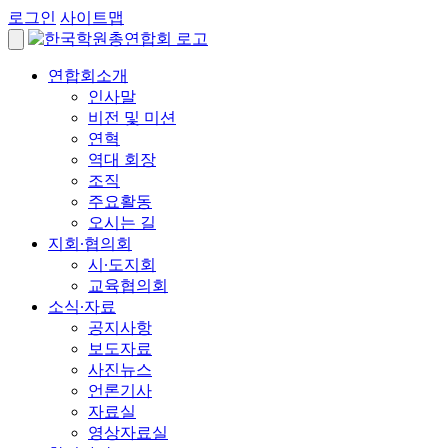
로그인
사이트맵
연합회소개
인사말
비전 및 미션
연혁
역대 회장
조직
주요활동
오시는 길
지회∙협의회
시∙도지회
교육협의회
소식∙자료
공지사항
보도자료
사진뉴스
언론기사
자료실
영상자료실