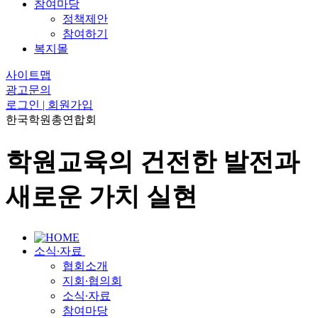
참여마당
정책제안
참여하기
복지몰
사이트맵
광고문의
로그인 | 회원가입
한국학원총연합회
학원교육의 건전한 발전과
새로운 가치 실현
소식∙자료
협회소개
지회∙협의회
소식∙자료
참여마당