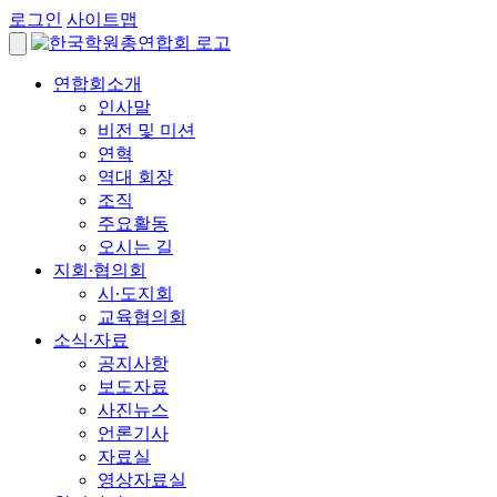
로그인
사이트맵
연합회소개
인사말
비전 및 미션
연혁
역대 회장
조직
주요활동
오시는 길
지회∙협의회
시∙도지회
교육협의회
소식∙자료
공지사항
보도자료
사진뉴스
언론기사
자료실
영상자료실