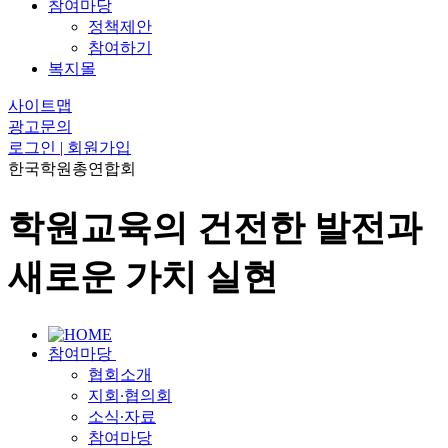
참여마당
정책제안
참여하기
복지몰
사이트맵
광고문의
로그인 | 회원가입
한국학원총연합회
학원교육의 건전한 발전과
새로운 가치 실현
참여마당
협회소개
지회∙협의회
소식∙자료
참여마당