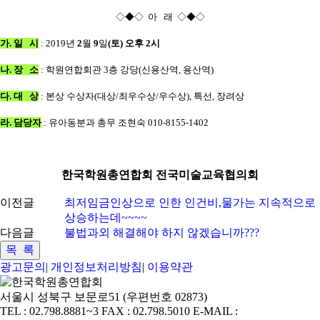
◇◆◇ 아 래 ◇◆◇
가. 일 시
: 2019년
2
월
9
일
(토) 오후 2시
나. 장 소
: 학원연합회관 3층 강당(신용산역, 용산역)
다. 대 상
: 본상 수상자(대상/최우수상/우수상), 특선, 장려상
라. 담당자
: 유아동분과 총무 조현숙 010-8155-1402
한국학원총연합회 전국미술교육협의회
이전글
최저임금인상으로 인한 인건비,물가는 지속적으로
상승하는데~~~~
다음글
불법과외 해결해야 하지 않겠습니까???
광고문의
|
개인정보처리방침
|
이용약관
서울시 성북구 보문로51 (우편번호 02873)
TEL : 02.798.8881~3 FAX : 02.798.5010 E-MAIL :