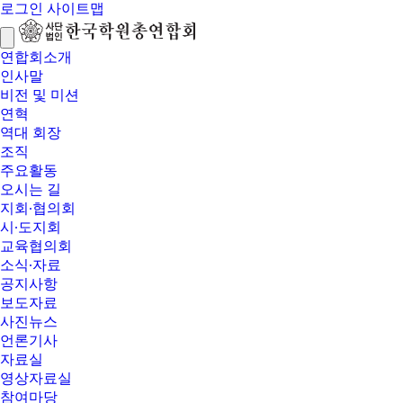
로그인
사이트맵
연합회소개
인사말
비전 및 미션
연혁
역대 회장
조직
주요활동
오시는 길
지회∙협의회
시∙도지회
교육협의회
소식∙자료
공지사항
보도자료
사진뉴스
언론기사
자료실
영상자료실
참여마당