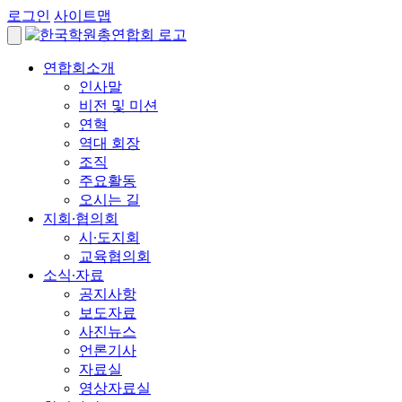
로그인
사이트맵
연합회소개
인사말
비전 및 미션
연혁
역대 회장
조직
주요활동
오시는 길
지회∙협의회
시∙도지회
교육협의회
소식∙자료
공지사항
보도자료
사진뉴스
언론기사
자료실
영상자료실