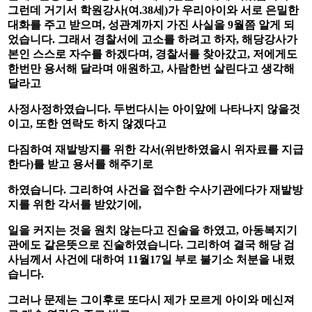
그런데 거기서 학원강사
(
여
.38
세
)
가 우리아이와 서로 은밀한
대화를 주고 받으며
,
성관계까지 가진 사실을
9
월쯤 알게 되
었습니다
.
그래서 경찰서에 고소를 하려고 하자
,
해당강사가
본인 스스로 자수를 하겠다며
,
경찰서를
찾아갔고
,
저에게도
한번만 용서해 달라며 애원하고
,
사람한번 살린다고 생각해
달라고
사정사정하였습니다
.
두번다시는 아이앞에 나타나지 않을것
이고
,
또한 연락도 하지 않겠다고
다짐하여 재발방지를 위한 각서
(
위반하였을시 위자료를
지급
한다
)
를 받고
용서를 해주기로
하였습니다
.
그리하여 사건을 접수한 수사기관에다가
재발방
지를 위한 각서를 받았
기에
,
일을 커지는 것을 원치 않는다고 진술을 하였고
,
아동복지기
관에도 같은뜻으로 진술하였습니다
.
그리하여 결국 해당 검
사님께서 사건에 대하여
11
월
17
일 부로 불기소 처분을 내렸
습니다
.
그러나 문제는 그이후로 또다시 제가 모르게 아이와 메신져