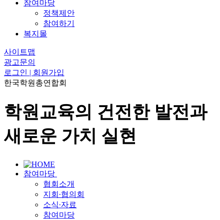
참여마당
정책제안
참여하기
복지몰
사이트맵
광고문의
로그인 | 회원가입
한국학원총연합회
학원교육의 건전한 발전과
새로운 가치 실현
참여마당
협회소개
지회∙협의회
소식∙자료
참여마당