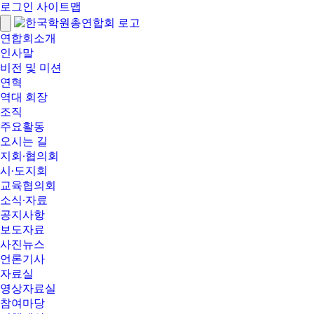
로그인
사이트맵
연합회소개
인사말
비전 및 미션
연혁
역대 회장
조직
주요활동
오시는 길
지회∙협의회
시∙도지회
교육협의회
소식∙자료
공지사항
보도자료
사진뉴스
언론기사
자료실
영상자료실
참여마당