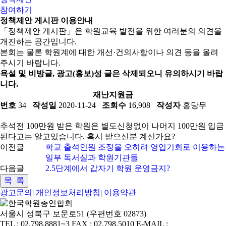
참여하기
정책제안 게시판 이용안내
「정책제안 게시판」은 학원교육 발전을 위한 여러분의 의견을
개진하는 공간입니다.
본회는 물론 학원계에 대한 개선·건의사항이나 의견 등을 올려
주시기 바랍니다.
욕설 및 비방글, 광고(홍보)성 글은 삭제되오니 유의하시기 바랍
니다.
재난지원금
번호
34
작성일
2020-11-24
조회수
16,908
작성자
홍당무
추석전 100만원 받은 학원은 별도신청없이 나머지 100만원 입금
된다고는 알고있습니다. 혹시 받으신분 계신가요?
이전글
학교 출석인원 조정을 오히려 영업기회로 이용하는
일부 독서실과 학원기관들
다음글
2.5단계에서 갑자기 학원 운영금지?
광고문의
|
개인정보처리방침
|
이용약관
서울시 성북구 보문로51 (우편번호 02873)
TEL : 02.798.8881~3 FAX : 02.798.5010 E-MAIL :