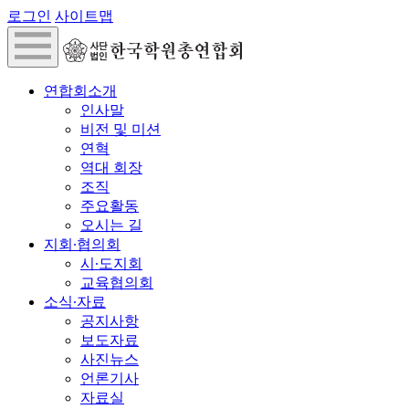
로그인
사이트맵
연합회소개
인사말
비전 및 미션
연혁
역대 회장
조직
주요활동
오시는 길
지회∙협의회
시∙도지회
교육협의회
소식∙자료
공지사항
보도자료
사진뉴스
언론기사
자료실