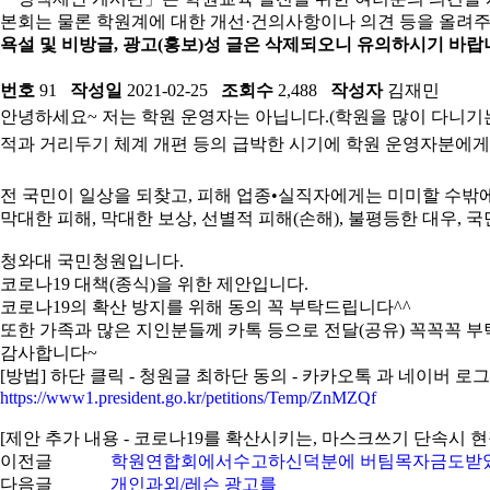
본회는 물론 학원계에 대한 개선·건의사항이나 의견 등을 올려주
욕설 및 비방글, 광고(홍보)성 글은 삭제되오니 유의하시기 바랍
번호
91
작성일
2021-02-25
조회수
2,488
작성자
김재민
안녕하세요~ 저는 학원 운영자는 아닙니다.(학원을 많이 다니기는
적과 거리두기 체계 개편 등의 급박한 시기에 학원 운영자분에게
전 국민이 일상을 되찾고, 피해 업종•실직자에게는 미미할 수밖
막대한 피해, 막대한 보상, 선별적 피해(손해), 불평등한 대우, 
청와대 국민청원입니다.
코로나19 대책(종식)을 위한 제안입니다.
코로나19의 확산 방지를 위해 동의 꼭 부탁드립니다^^
또한 가족과 많은 지인분들께 카톡 등으로 전달(공유) 꼭꼭꼭 
감사합니다~
[방법] 하단 클릭 - 청원글 최하단 동의 - 카카오톡 과 네이버 로그
https://www1.president.go.kr/petitions/Temp/ZnMZQf
[제안 추가 내용 - 코로나19를 확산시키는, 마스크쓰기 단속시 
이전글
학원연합회에서수고하신덕분에 버팀목자금도받
다음글
개인과외/레슨 광고를