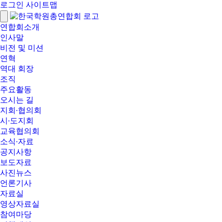
로그인
사이트맵
연합회소개
인사말
비전 및 미션
연혁
역대 회장
조직
주요활동
오시는 길
지회∙협의회
시∙도지회
교육협의회
소식∙자료
공지사항
보도자료
사진뉴스
언론기사
자료실
영상자료실
참여마당