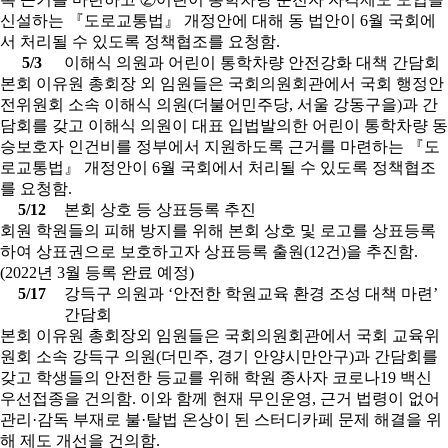
신설하는 『도로교통법』 개정안에 대해 동 법안이 6월 국회에
서 처리될 수 있도록 정책협조를 요청함.
5/3
이해식 의원과 어린이 통학차량 안전강화 대책 간담회
본회 이유원 총회장 외 임원들은 국회의원회관에서 국회 행정안
전위원회 소속 이해식 의원(더불어민주당, 서울 강동구을)과 간
담회를 갖고 이해식 의원이 대표 입법발의한 어린이 통학차량 동
승보호자 인건비를 정부에서 지원하도록 근거를 마련하는 『도
로교통법』 개정안이 6월 국회에서 처리될 수 있도록 정책협조
를 요청함.
5/12
본회 상호 등 상표등록 추진
회원 학원들의 피해 방지를 위해 본회 상호 및 로고를 상표등록
하여 상표권으로 보호하고자 상표등록 출원(12건)을 추진함.
(2022년 3월 등록 완료 예정)
5/17
강득구 의원과 ‘안전한 학원교육 환경 조성 대책 마련’
간담회
본회 이유원 총회장외 임원들은 국회의원회관에서 국회 교육위
원회 소속 강득구 의원(더민주, 경기 안양시만안구)과 간담회를
갖고 학생들의 안전한 등교를 위해 학원 종사자 코로나19 백신
우선접종을 건의함. 이와 함께 현재 무인운영, 근거 법령이 없어
관리·감독 부재로 불·탈법 온상이 된 스터디카페 문제 해결을 위
해 제도 개선을 건의함.