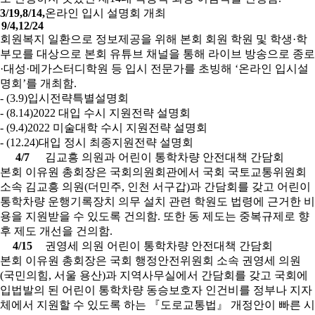
3/19,8/14,
온라인 입시 설명회 개최
9/4,12/24
회원복지 일환으로 정보제공을 위해 본회 회원 학원 및 학생·학
부모를 대상으로 본회 유튜브 채널을 통해 라이브 방송으로 종로
·대성·메가스터디학원 등 입시 전문가를 초빙해 ‘온라인 입시설
명회’를 개최함.
- (3.9)입시전략특별설명회
- (8.14)2022 대입 수시 지원전략 설명회
- (9.4)2022 미술대학 수시 지원전략 설명회
- (12.24)대입 정시 최종지원전략 설명회
4/7
김교흥 의원과 어린이 통학차량 안전대책 간담회
본회 이유원 총회장은 국회의원회관에서 국회 국토교통위원회
소속 김교흥 의원(더민주, 인천 서구갑)과 간담회를 갖고 어린이
통학차량 운행기록장치 의무 설치 관련 학원도 법령에 근거한 비
용을 지원받을 수 있도록 건의함. 또한 동 제도는 중복규제로 향
후 제도 개선을 건의함.
4/15
권영세 의원 어린이 통학차량 안전대책 간담회
본회 이유원 총회장은 국회 행정안전위원회 소속 권영세 의원
(국민의힘, 서울 용산)과 지역사무실에서 간담회를 갖고 국회에
입법발의 된 어린이 통학차량 동승보호자 인건비를 정부나 지자
체에서 지원할 수 있도록 하는 『도로교통법』 개정안이 빠른 시