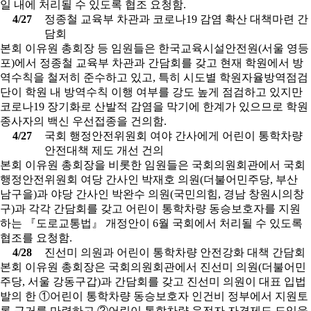
일 내에 처리될 수 있도록 협조 요청함.
4/27
정종철 교육부 차관과 코로나19 감염 확산 대책마련 간
담회
본회 이유원 총회장 등 임원들은 한국교육시설안전원(서울 영등
포)에서 정종철 교육부 차관과 간담회를 갖고 현재 학원에서 방
역수칙을 철저히 준수하고 있고, 특히 시도별 학원자율방역점검
단이 학원 내 방역수칙 이행 여부를 강도 높게 점검하고 있지만
코로나19 장기화로 산발적 감염을 막기에 한계가 있으므로 학원
종사자의 백신 우선접종을 건의함.
4/27
국회 행정안전위원회 여야 간사에게 어린이 통학차량
안전대책 제도 개선 건의
본회 이유원 총회장을 비롯한 임원들은 국회의원회관에서 국회
행정안전위원회 여당 간사인 박재호 의원(더불어민주당, 부산
남구을)과 야당 간사인 박완수 의원(국민의힘, 경남 창원시의창
구)과 각각 간담회를 갖고 어린이 통학차량 동승보호자를 지원
하는 『도로교통법』 개정안이 6월 국회에서 처리될 수 있도록
협조를 요청함.
4/28
진선미 의원과 어린이 통학차량 안전강화 대책 간담회
본회 이유원 총회장은 국회의원회관에서 진선미 의원(더불어민
주당, 서울 강동구갑)과 간담회를 갖고 진선미 의원이 대표 입법
발의 한 ①어린이 통학차량 동승보호자 인건비 정부에서 지원토
록 근거를 마련하고 ②어린이 통학차량 운전자 자격제도 도입을