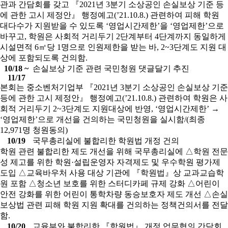
관과 간담회를 갖고 『2021년 3분기 소상공인 손실보상 기준 등
에 관한 고시 제정안』 행정예고(’21.10.8.) 관련하여 피해 학원
대다수가 지원받을 수 있도록 ‘영업시간제한’을 ‘영업제한’으로
바꾸고, 학원은 사회적 거리두기 2단계부터 4단계까지 동일하게
시설면적 6㎡당 1명으로 인원제한을 받는 바, 2~3단계도 지원 대
상에 포함되도록 건의함.
10/18 ~
손실보상 기준 관련 국민청원 댓글달기 추진
11/17
본회는 중소벤처기업부 『2021년 3분기 소상공인 손실보상 기준
등에 관한 고시 제정안』 행정예고(’21.10.8.) 관련하여 학원은 사
회적 거리두기 2~3단계도 지원대상에 반영, ‘영업시간제한’ →
‘영업제한’으로 개선을 건의하는 국민청원을 실시함/(최종
12,971명 청원동의)
10/19
국무총리실에 불합리한 학원법 개정 건의
학원 관련 불합리한 제도 개선을 위해 국무총리실에 △학원 전문
성 제고를 위한 학원·설립운영자 자격제도 및 우수학원 평가제
도입 △교육바우처 사용 대상 기관에 『학원법』상 교과교습학
원 포함 △청소년 보호를 위한 스터디카페 규제 강화 △어린이
안전 강화를 위한 어린이 통학차량 동승보호자 제도 개선 △손실
보상법 관련 피해 학원 지원 확대를 건의하는 정책건의서를 전달
함.
10/20
교육부와 불합리한 『학원법』 개정 업무협의 간담회