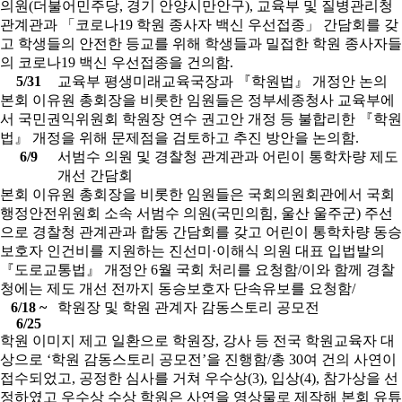
의원(더불어민주당, 경기 안양시만안구), 교육부 및 질병관리청
관계관과 「코로나19 학원 종사자 백신 우선접종」 간담회를 갖
고 학생들의 안전한 등교를 위해 학생들과 밀접한 학원 종사자들
의 코로나19 백신 우선접종을 건의함.
5/31
교육부 평생미래교육국장과 『학원법』 개정안 논의
본회 이유원 총회장을 비롯한 임원들은 정부세종청사 교육부에
서 국민권익위원회 학원장 연수 권고안 개정 등 불합리한 『학원
법』 개정을 위해 문제점을 검토하고 추진 방안을 논의함.
6/9
서범수 의원 및 경찰청 관계관과 어린이 통학차량 제도
개선 간담회
본회 이유원 총회장을 비롯한 임원들은 국회의원회관에서 국회
행정안전위원회 소속 서범수 의원(국민의힘, 울산 울주군) 주선
으로 경찰청 관계관과 합동 간담회를 갖고 어린이 통학차량 동승
보호자 인건비를 지원하는 진선미·이해식 의원 대표 입법발의
『도로교통법』 개정안 6월 국회 처리를 요청함/이와 함께 경찰
청에는 제도 개선 전까지 동승보호자 단속유보를 요청함/
6/18 ~
학원장 및 학원 관계자 감동스토리 공모전
6/25
학원 이미지 제고 일환으로 학원장, 강사 등 전국 학원교육자 대
상으로 ‘학원 감동스토리 공모전’을 진행함/총 30여 건의 사연이
접수되었고, 공정한 심사를 거쳐 우수상(3), 입상(4), 참가상을 선
정하였고 우수상 수상 학원은 사연을 영상물로 제작해 본회 유튜