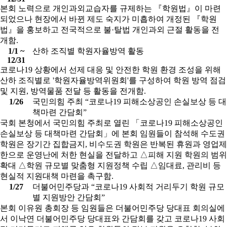
본회 노력으로 개인과외교습자를 규제하는 『학원법』이 마련
되었으나 현장에서 바뀐 제도 숙지가 미흡하여 개정된 『학원
법』을 홍보하고 전국적으로 불·탈법 개인과외 근절 활동을 전
개함.
1/1 ~
산하 조직별 학원자율방역 활동
12/31
코로나19 상황에서 선제 대응 및 안전한 학원 환경 조성을 위해
산하 조직별로 '학원자율방역위원회'를 구성하여 학원 방역 점검
및 지원, 방역물품 전달 등 활동을 전개함.
1/26
국민의힘 주최 “코로나19 피해소상공인 손실보상 등 대
책마련 간담회”
국회 본청에서 국민의힘 주최로 열린 「코로나19 피해소상공인
손실보상 등 대책마련 간담회」에 본회 임원들이 참석해 수도권
학원은 장기간 집합금지, 비수도권 학원은 반복된 휴원과 영업제
한으로 운영난에 처한 현실을 전달하고 △피해 지원 학원의 범위
확대 △학원 규모별 맞춤형 지원정책 수립 △임대료, 관리비 등
현실적 지원대책 마련을 촉구함.
1/27
더불어민주당과 “코로나19 사회적 거리두기 학원 규모
별 지원방안 간담회”
본회 이유원 총회장 등 임원들은 더불어민주당 당대표 회의실에
서 이낙연 더불어민주당 당대표와 간담회를 갖고 코로나19 사회