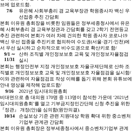
브에 업로드함.
7/6
유은혜 사회부총리 겸 교육부장관 학원종사자 백신 우
선접종 추친 간담회
본회 이유원 총회장을 비롯한 임원들은 정부세종청사에서 유은
혜 사회부총리 겸 교육부장관과 간담회를 갖고 2학기 전면등교
추진 관련하여 본회가 여러 차례 건의한 학원 종사자 코로나19
백신 우선 접종을 추진키로 협의하여 수도권(서울·경기·인천)에
서 우선 실시하고 순차적으로 비수도권으로 확산키로 함/
9/1 ∼
산하 조직별 개인정보보호 교육 및 개인정보자율점검
11/31
실시
본회는 행정안전부 지정 개인정보보호 자율규제단체로 산하 조
직별로 개인정보보호 교육 및 개인정보보호 자율점검을 실시함/
이와 관련하여 자율점검표 작성 이해를 돕기 위해 본회 유튜브에
안내 영상을 제작해 업로드함/
9/16
2021년 임시대의원총회
비대면으로 총 대의원 170명 중 113명이 참석한 가운데 ‘2021년
임시대의원총회’를 열고 기부금지정민간단체 신청 추진을 위한
『정관』 개정(안)을 심의함(원안의결).
10/14
손실보상 기준 관련 지원대상 학원 확대 위한 중소벤처
기업부 관계관 간담회
본회 이유원 총회장은 정부세종청사에서 중소벤처기업부 관계