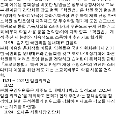
본회 이유원 총회장을 비롯한 임원들은 정부세종청사에서 교육
부 관계관과 간담회를 갖고 현행 『학원법』은 학원 운영 현실을
반영하지 못하고 있음에 따라△학원장 연수 불참 처벌 규정 마련
△학원·설립운영자 자격제도 및 우수학원 평가제 도입 △교습소
학원으로 통합 △독서실을 스터티카페 수준으로 규제 완화 △교
육 바우처 학원 사용 등을 건의함/이에 따라 향후 『학원법』 개
정 추진 시 본회와 지속적으로 소통하며 추진키로 협의함.
11/19
김기현 국민의힘 원내대표 간담회
본회 이유원 총회장을 비롯한 임원들은 국회의원회관에서 김기
현 국민의힘 원내대표와 간담회를 갖고 코로나19 장기화에 따른
학원들의 어려운 운영 현실을 전달하고 △어린이 통학차량 관련
『도로교통법』 학원 현실 반영한 개정 △청소년의 안전한 스터
디카페 이용을 위한 제도 개선 △교육바우처 학원 사용을 건의
함.
11/21 ~
2021년 임원워크숍
11/22
본회 운영위원들은 제주도 일대에서 1박2일 일정으로 ‘2021년
임원 워크숍’을 개최하고 본회가 현재 추진하는 정책방향을 점
검하고 본회 구성원들의 팀워크를 강화하며 새로운 각오를 다짐
하는 계기를 마련함/
11/24
오세훈 서울시장 간담회