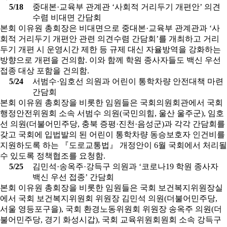
5/18
중대본·교육부 관계관 ‘사회적 거리두기 개편안’ 의견
수렴 비대면 간담회
본회 이유원 총회장은 비대면으로 중대본·교육부 관계관과 ‘사
회적 거리두기 개편안 관련 의견수렴 간담회’를 개최하고 거리
두기 개편 시 운영시간 제한 등 규제 대신 자율방역을 강화하는
방향으로 개편을 건의함. 이와 함께 학원 종사자들도 백신 우선
접종 대상 포함을 건의함.
5/24
서범수·임호선 의원과 어린이 통학차량 안전대책 마련
간담회
본회 이유원 총회장을 비롯한 임원들은 국회의원회관에서 국회
행정안전위원회 소속 서범수 의원(국민의힘, 울산 울주군), 임호
선 의원(더불어민주당, 충북 증평·진천·음성군)과 각각 간담회를
갖고 국회에 입법발의 된 어린이 통학차량 동승보호자 인건비를
지원하도록 하는 『도로교통법』 개정안이 6월 국회에서 처리될
수 있도록 정책협조를 요청함.
5/25
김민석·송옥주·강득구 의원과 ‘코로나19 학원 종사자
백신 우선 접종’ 간담회
본회 이유원 총회장을 비롯한 임원들은 국회 보건복지위원장실
에서 국회 보건복지위원회 위원장 김민석 의원(더불어민주당,
서울 영등포구을), 국회 환경노동위원회 위원장 송옥주 의원(더
불어민주당, 경기 화성시갑), 국회 교육위원회원회 소속 강득구