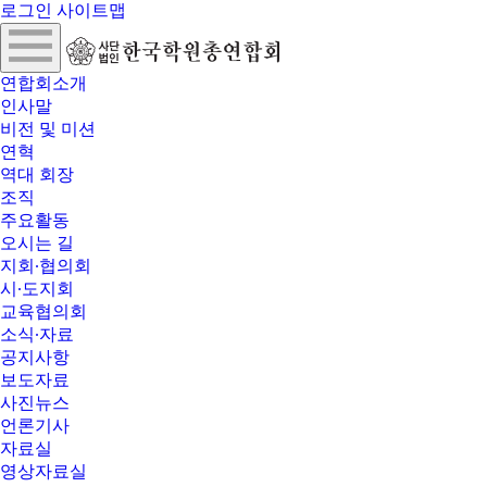
로그인
사이트맵
연합회소개
인사말
비전 및 미션
연혁
역대 회장
조직
주요활동
오시는 길
지회∙협의회
시∙도지회
교육협의회
소식∙자료
공지사항
보도자료
사진뉴스
언론기사
자료실
영상자료실