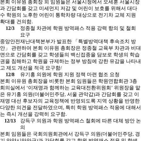
본회 이유원 총회장 외 임원들은 서울시청에서 오세훈 서울시장
과 간담회를 갖고 미세먼지 저감 및 어린이 보호를 위해서 대다
수 학원의 노후한 어린이 통학차량 대상으로 전기차 교체 지원
확대를 건의함.
12/3
정종철 차관에 학원 방역패스 적용 강력 항의 및 철회
요구
중앙안전재난대책본부가 발표한 「특별방역대책 후속조치 방
안」 관련하여 본회 이유원 총회장은 정종철 교육부 차관과 비대
면으로 간담회를 갖고 학생들의 백신접종을 담보로 학생의 학습
권을 침해하고 학원을 규제하는 정부 방침에 강한 유감을 나타내
고 제도 개선을 적극 요구함/
12/8
유기홍 의원에 학원 지원 정책 마련 협조 요청
본회 이유원 총회장을 비롯한 본회 임원들은 학원연합회관 3층
회의실에서 ‘이재명과 함께하는 교육대전환위원회’ 위원장을 맡
은 유기홍 의원(더불어민주당, 서울 관악갑)과 간담회를 갖고 이
재명 대선 후보자의 교육정책에 반영되도록 지역 상황을 반영한
다양한 의견을 전달하였으며, 특히 학원 방역패스 적용에 대해서
는 즉시 개선을 강력히 요구함.
12/13
강득구 의원과 학원 방역패스 철회에 따른 대체 방안 논
의
본회 임원들은 국회의원회관에서 강득구 의원(더불어민주당, 경
기 안양시만안구)과 간담회를 갖고 학원 방역패스 적용 및 학생