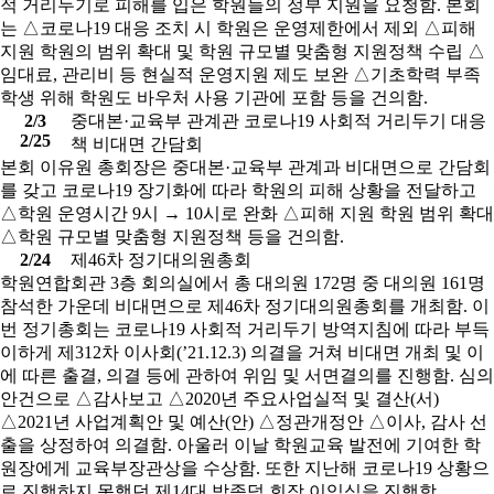
적 거리두기로 피해를 입은 학원들의 정부 지원을 요청함. 본회
는 △코로나19 대응 조치 시 학원은 운영제한에서 제외 △피해
지원 학원의 범위 확대 및 학원 규모별 맞춤형 지원정책 수립 △
임대료, 관리비 등 현실적 운영지원 제도 보완 △기초학력 부족
학생 위해 학원도 바우처 사용 기관에 포함 등을 건의함.
2/3
중대본·교육부 관계관 코로나19 사회적 거리두기 대응
2/25
책 비대면 간담회
본회 이유원 총회장은 중대본·교육부 관계과 비대면으로 간담회
를 갖고 코로나19 장기화에 따라 학원의 피해 상황을 전달하고
△학원 운영시간 9시 → 10시로 완화 △피해 지원 학원 범위 확대
△학원 규모별 맞춤형 지원정책 등을 건의함.
2/24
제46차 정기대의원총회
학원연합회관 3층 회의실에서 총 대의원 172명 중 대의원 161명
참석한 가운데 비대면으로 제46차 정기대의원총회를 개최함. 이
번 정기총회는 코로나19 사회적 거리두기 방역지침에 따라 부득
이하게 제312차 이사회(’21.12.3) 의결을 거쳐 비대면 개최 및 이
에 따른 출결, 의결 등에 관하여 위임 및 서면결의를 진행함. 심의
안건으로 △감사보고 △2020년 주요사업실적 및 결산(서)
△2021년 사업계획안 및 예산(안) △정관개정안 △이사, 감사 선
출을 상정하여 의결함. 아울러 이날 학원교육 발전에 기여한 학
원장에게 교육부장관상을 수상함. 또한 지난해 코로나19 상황으
로 진행하지 못했던 제14대 박종덕 회장 이임식을 진행함.